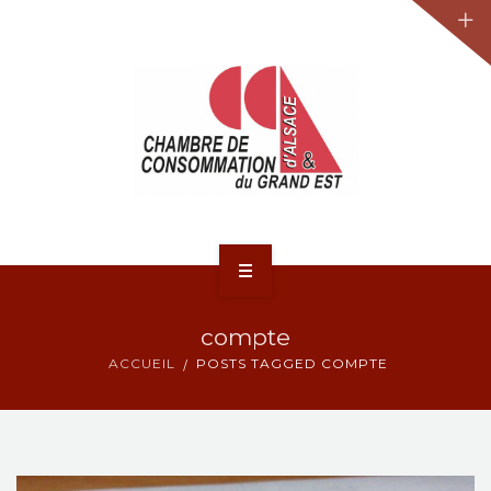
JURIDIQUE
LA CCA-GE
NOS ACTIONS
CONTACT
ACCUEIL
compte
ACTUALITÉS
ACCUEIL
POSTS TAGGED COMPTE
JURIDIQUE
LA CCA-GE