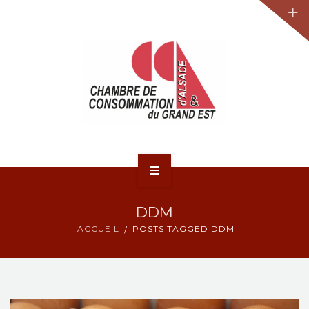
JURIDIQUE
LA CCA-GE
NOS ACTIONS
CONTACT
ACCUEIL
DDM
ACTUALITÉS
ACCUEIL
POSTS TAGGED DDM
JURIDIQUE
LA CCA-GE