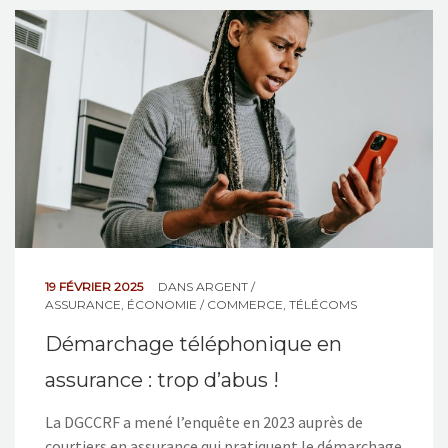
NOS ACTIONS
CONTACT
19 FÉVRIER 2025
DANS
ARGENT /
ASSURANCE
,
ÉCONOMIE / COMMERCE
,
TÉLÉCOMS
Démarchage téléphonique en
assurance : trop d’abus !
La DGCCRF a mené l’enquête en 2023 auprès de
courtiers en assurance qui pratiquent le démarchage