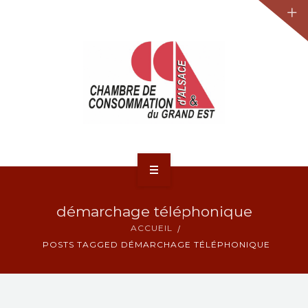
JURIDIQUE
LA CCA-GE
NOS ACTIONS
CONTACT
ACCUEIL
démarchage téléphonique
ACTUALITÉS
ACCUEIL
POSTS TAGGED DÉMARCHAGE TÉLÉPHONIQUE
JURIDIQUE
LA CCA-GE