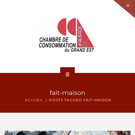
JURIDIQUE
LA CCA-GE
NOS ACTIONS
CONTACT
ACCUEIL
fait-maison
ACTUALITÉS
ACCUEIL
POSTS TAGGED FAIT-MAISON
JURIDIQUE
LA CCA-GE