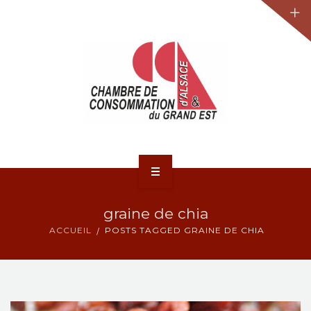
JURIDIQUE
LA CCA-GE
NOS ACTIONS
CONTACT
ACCUEIL
graine de chia
ACTUALITÉS
ACCUEIL
POSTS TAGGED GRAINE DE CHIA
JURIDIQUE
LA CCA-GE