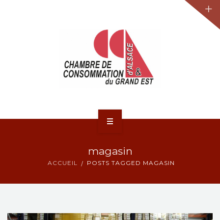
JURIDIQUE
LA CCA-GE
NOS ACTIONS
CONTACT
ACCUEIL
magasin
ACTUALITÉS
ACCUEIL
POSTS TAGGED MAGASIN
JURIDIQUE
LA CCA-GE