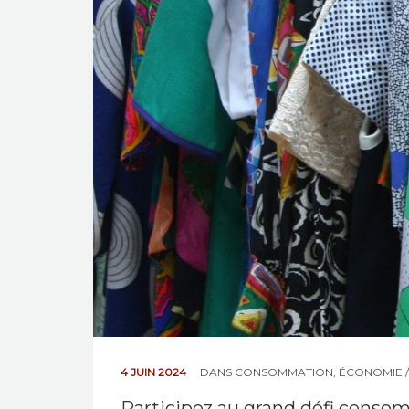
4 JUIN 2024
DANS
CONSOMMATION
,
ÉCONOMIE 
Participez au grand défi consom