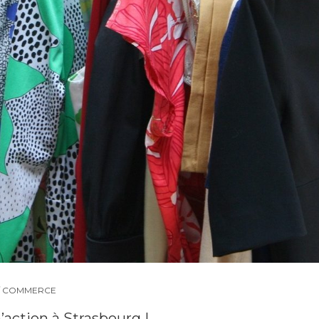
/ COMMERCE
’action à Strasbourg !