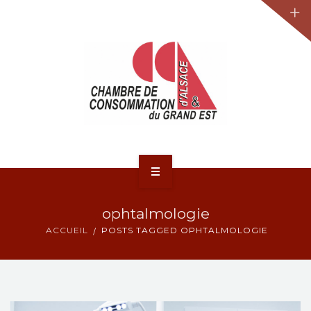
JURIDIQUE
LA CCA-GE
NOS ACTIONS
CONTACT
ACCUEIL
ophtalmologie
ACTUALITÉS
ACCUEIL
POSTS TAGGED OPHTALMOLOGIE
JURIDIQUE
LA CCA-GE