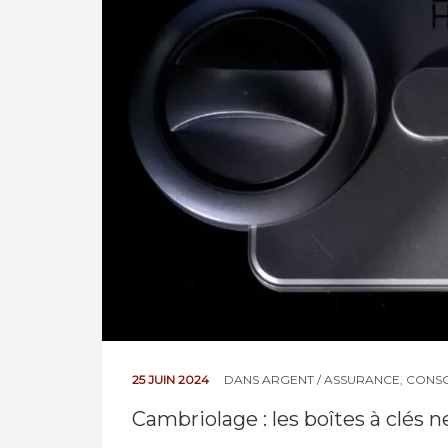
25 JUIN 2024
DANS
ARGENT / ASSURANCE
,
CONS
Cambriolage : les boîtes à clés