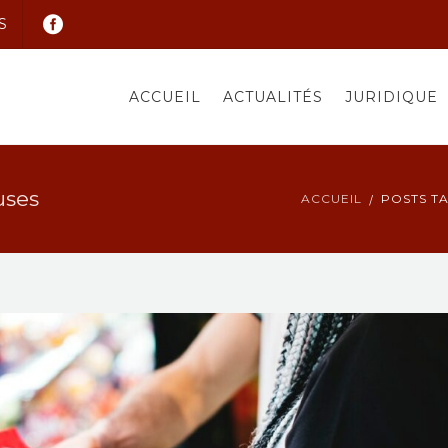
S
ACCUEIL
ACTUALITÉS
JURIDIQUE
uses
ACCUEIL
POSTS T