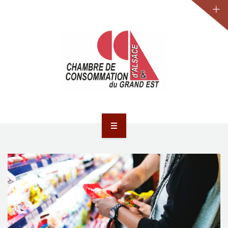
JURIDIQUE
LA CCA-GE
NOS ACTIONS
CONTACT
ACCUEIL
ACTUALITÉS
JURIDIQUE
LA CCA-GE