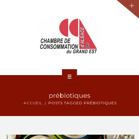
JURIDIQUE
LA CCA-GE
NOS ACTIONS
CONTACT
ACCUEIL
prébiotiques
ACTUALITÉS
ACCUEIL
POSTS TAGGED PRÉBIOTIQUES
JURIDIQUE
LA CCA-GE