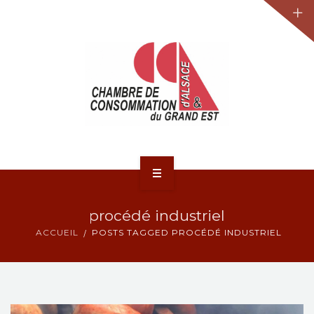
JURIDIQUE
LA CCA-GE
NOS ACTIONS
CONTACT
ACCUEIL
procédé industriel
ACTUALITÉS
ACCUEIL
POSTS TAGGED PROCÉDÉ INDUSTRIEL
JURIDIQUE
LA CCA-GE