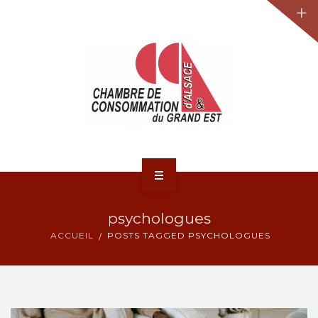
JURIDIQUE
LA CCA-GE
NOS ACTIONS
CONTACT
ACCUEIL
psychologues
ACTUALITÉS
ACCUEIL
POSTS TAGGED PSYCHOLOGUES
JURIDIQUE
LA CCA-GE