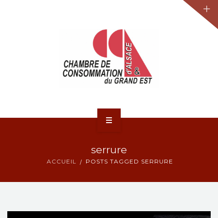
JURIDIQUE
LA CCA-GE
NOS ACTIONS
CONTACT
ACCUEIL
serrure
ACTUALITÉS
ACCUEIL
POSTS TAGGED SERRURE
JURIDIQUE
LA CCA-GE