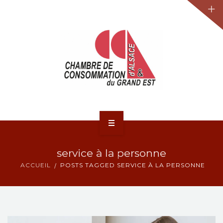
JURIDIQUE
LA CCA-GE
NOS ACTIONS
CONTACT
ACCUEIL
service à la personne
ACTUALITÉS
ACCUEIL
POSTS TAGGED SERVICE À LA PERSONNE
JURIDIQUE
LA CCA-GE