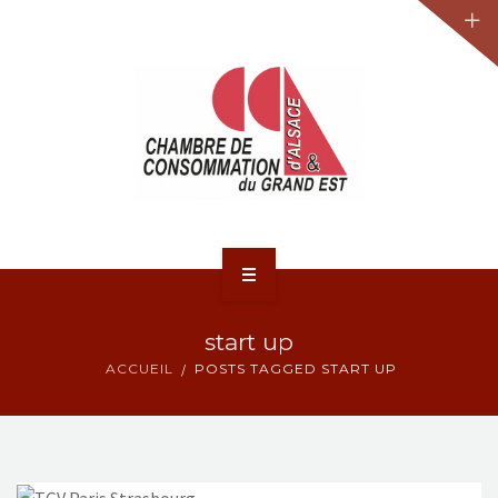
JURIDIQUE
LA CCA-GE
NOS ACTIONS
CONTACT
ACCUEIL
start up
ACTUALITÉS
ACCUEIL
POSTS TAGGED START UP
JURIDIQUE
LA CCA-GE