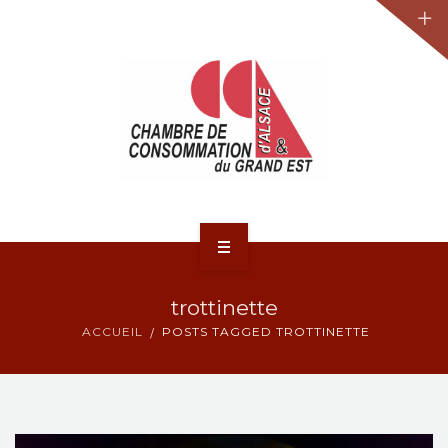
JURIDIQUE
LA CCA-GE
NOS ACTIONS
CONTACT
ACCUEIL
trottinette
ACTUALITÉS
ACCUEIL
POSTS TAGGED TROTTINETTE
JURIDIQUE
LA CCA-GE