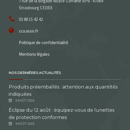
7 rue de la Brigade Alsace-Lorraine BP6 - 67064
Strasbourg CEDEX
03 88 15 42 42
cca.asso.fr
Politique de confidentialité
Mentions légales
NOS DERNIÈRES ACTUALITÉS
Produits préemballés : attention aux quantités
indiquées
6 AOÛT 2026
Éclipse du 12 août : équipez-vous de lunettes
de protection conformes
4 AOÛT 2026