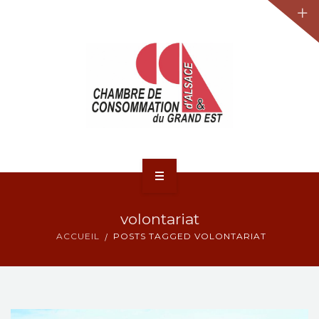
JURIDIQUE
LA CCA-GE
NOS ACTIONS
CONTACT
ACCUEIL
volontariat
ACTUALITÉS
ACCUEIL
POSTS TAGGED VOLONTARIAT
JURIDIQUE
LA CCA-GE