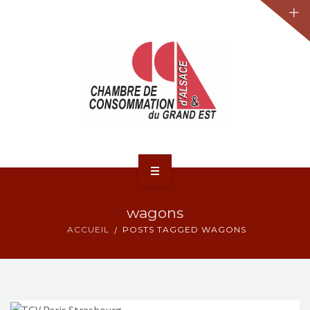
JURIDIQUE
LA CCA-GE
NOS ACTIONS
CONTACT
ACCUEIL
wagons
ACTUALITÉS
ACCUEIL
POSTS TAGGED WAGONS
JURIDIQUE
LA CCA-GE