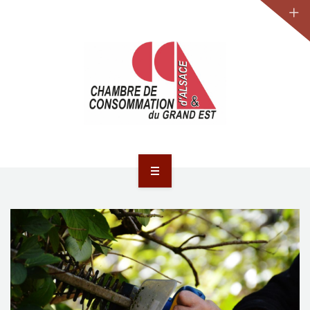
JURIDIQUE
LA CCA-GE
NOS ACTIONS
CONTACT
ACCUEIL
ACTUALITÉS
JURIDIQUE
LA CCA-GE