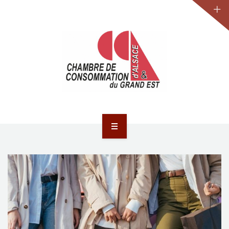
JURIDIQUE
LA CCA-GE
NOS ACTIONS
CONTACT
ACCUEIL
ACTUALITÉS
JURIDIQUE
LA CCA-GE