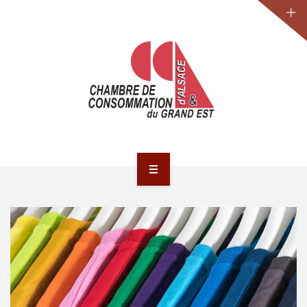
JURIDIQUE
LA CCA-GE
NOS ACTIONS
CONTACT
ACCUEIL
ACTUALITÉS
JURIDIQUE
LA CCA-GE