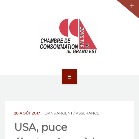
JURIDIQUE
LA CCA-GE
NOS ACTIONS
CONTACT
ACCUEIL
ACTUALITÉS
JURIDIQUE
28 AOÛT 2017
DANS
ARGENT / ASSURANCE
USA, puce
LA CCA-GE