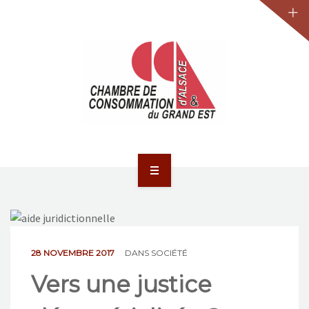
JURIDIQUE
LA CCA-GE
NOS ACTIONS
CONTACT
ACCUEIL
ACTUALITÉS
JURIDIQUE
28 NOVEMBRE 2017
DANS
SOCIÉTÉ
Vers une justice
LA CCA-GE