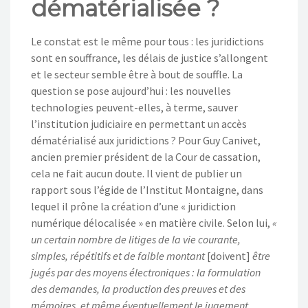
dématérialisée ?
NOS ACTIONS
Le constat est le même pour tous : les juridictions
CONTACT
sont en souffrance, les délais de justice s’allongent
et le secteur semble être à bout de souffle. La
question se pose aujourd’hui : les nouvelles
technologies peuvent-elles, à terme, sauver
l’institution judiciaire en permettant un accès
dématérialisé aux juridictions ? Pour Guy Canivet,
ancien premier président de la Cour de cassation,
cela ne fait aucun doute. Il vient de publier un
rapport sous l’égide de l’Institut Montaigne, dans
lequel il prône la création d’une « juridiction
numérique délocalisée » en matière civile. Selon lui,
«
un certain nombre de litiges de la vie courante,
simples, répétitifs et de faible montant
[doivent]
être
jugés par des moyens électroniques : la formulation
des demandes, la production des preuves et des
mémoires, et même éventuellement le jugement,