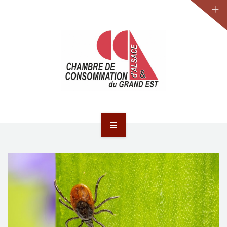
JURIDIQUE
LA CCA-GE
NOS ACTIONS
CONTACT
ACCUEIL
ACTUALITÉS
JURIDIQUE
LA CCA-GE