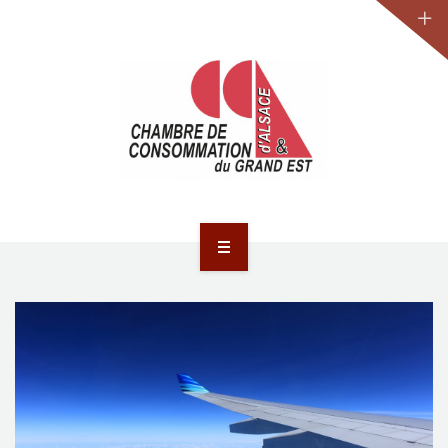
JURIDIQUE
LA CCA-GE
NOS ACTIONS
CONTACT
ACCUEIL
ACTUALITÉS
JURIDIQUE
LA CCA-GE