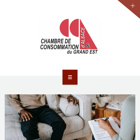
JURIDIQUE
LA CCA-GE
NOS ACTIONS
CONTACT
ACCUEIL
ACTUALITÉS
JURIDIQUE
LA CCA-GE