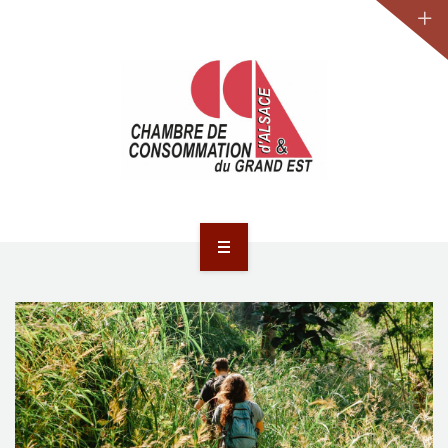
JURIDIQUE
LA CCA-GE
NOS ACTIONS
CONTACT
ACCUEIL
ACTUALITÉS
JURIDIQUE
LA CCA-GE