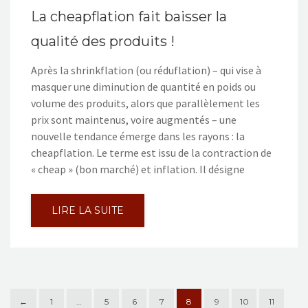
La cheapflation fait baisser la
qualité des produits !
Après la shrinkflation (ou réduflation) – qui vise à
masquer une diminution de quantité en poids ou
volume des produits, alors que parallèlement les
prix sont maintenus, voire augmentés – une
nouvelle tendance émerge dans les rayons : la
cheapflation. Le terme est issu de la contraction de
« cheap » (bon marché) et inflation. Il désigne
LIRE LA SUITE
←
1
…
5
6
7
8
9
10
11