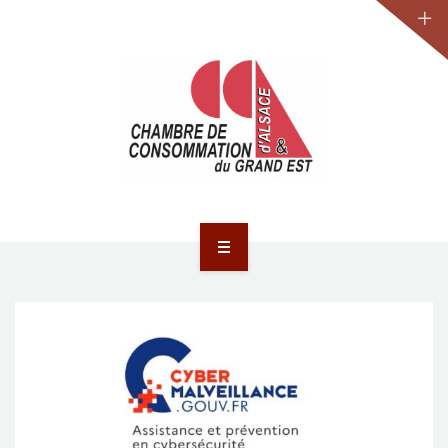
JURIDIQUE
LA CCA-GE
NOS ACTIONS
CONTACT
ACCUEIL
ACTUALITÉS
JURIDIQUE
LA CCA-GE