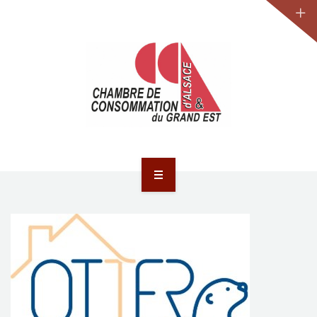
JURIDIQUE
LA CCA-GE
NOS ACTIONS
CONTACT
ACCUEIL
ACTUALITÉS
JURIDIQUE
LA CCA-GE