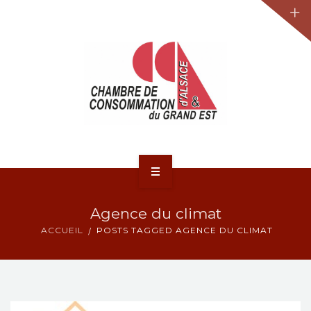
JURIDIQUE
LA CCA-GE
NOS ACTIONS
CONTACT
ACCUEIL
Agence du climat
ACTUALITÉS
ACCUEIL
POSTS TAGGED AGENCE DU CLIMAT
JURIDIQUE
LA CCA-GE