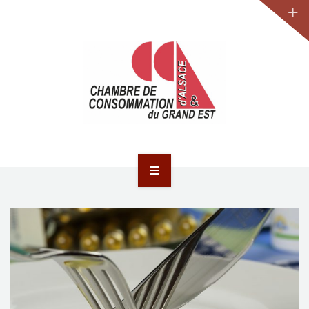
JURIDIQUE
LA CCA-GE
NOS ACTIONS
CONTACT
ACCUEIL
ACTUALITÉS
JURIDIQUE
LA CCA-GE