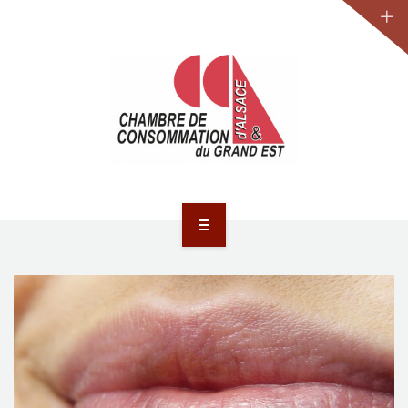
JURIDIQUE
LA CCA-GE
NOS ACTIONS
CONTACT
ACCUEIL
ACTUALITÉS
JURIDIQUE
LA CCA-GE