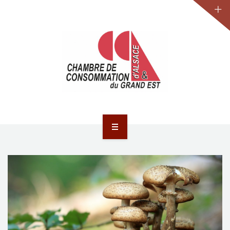
JURIDIQUE
LA CCA-GE
NOS ACTIONS
CONTACT
ACCUEIL
ACTUALITÉS
JURIDIQUE
LA CCA-GE