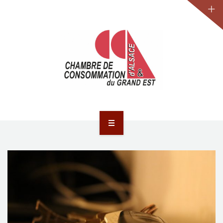
JURIDIQUE
LA CCA-GE
NOS ACTIONS
CONTACT
ACCUEIL
ACTUALITÉS
JURIDIQUE
LA CCA-GE