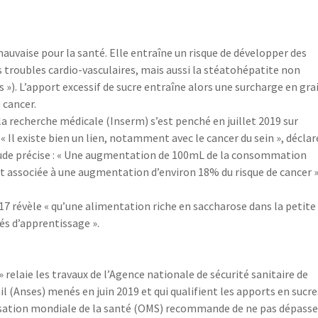
vaise pour la santé. Elle entraîne un risque de développer des
es troubles cardio-vasculaires, mais aussi la stéatohépatite non
s »). L’apport excessif de sucre entraîne alors une surcharge en gra
 cancer.
e la recherche médicale (Inserm) s’est penché en juillet 2019 sur
« Il existe bien un lien, notamment avec le cancer du sein », déclar
’étude précise : « Une augmentation de 100mL de la consommation
 associée à une augmentation d’environ 18% du risque de cancer »
7 révèle « qu’une alimentation riche en saccharose dans la petite
és d’apprentissage ».
elaie les travaux de l’Agence nationale de sécurité sanitaire de
l (Anses) menés en juin 2019 et qui qualifient les apports en sucre
isation mondiale de la santé (OMS) recommande de ne pas dépasse