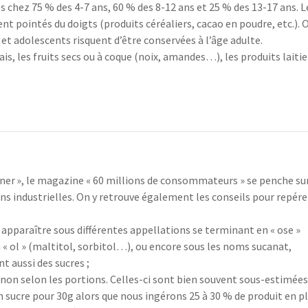
és chez 75 % des 4-7 ans, 60 % des 8-12 ans et 25 % des 13-17 ans. L
t pointés du doigts (produits céréaliers, cacao en poudre, etc.). 
et adolescents risquent d’être conservées à l’âge adulte.
is, les fruits secs ou à coque (noix, amandes…), les produits laitie
ner », le magazine « 60 millions de consommateurs » se penche su
ons industrielles. On y retrouve également les conseils pour repére
ut apparaître sous différentes appellations se terminant en « ose »
« ol » (maltitol, sorbitol…), ou encore sous les noms sucanat,
t aussi des sucres ;
t non selon les portions. Celles-ci sont bien souvent sous-estimées
en sucre pour 30g alors que nous ingérons 25 à 30 % de produit en pl