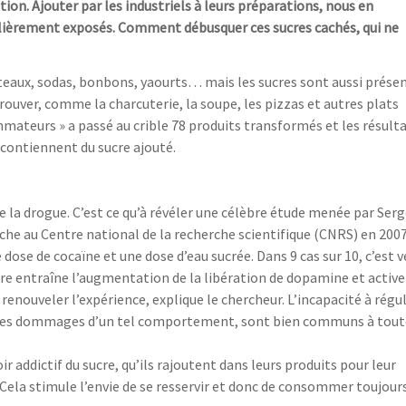
on. Ajouter par les industriels à leurs préparations, nous en
lièrement exposés. Comment débusquer ces sucres cachés, qui ne
âteaux, sodas, bonbons, yaourts… mais les sucres sont aussi prése
trouver, comme la charcuterie, la soupe, les pizzas et autres plats
mateurs » a passé au crible 78 produits transformés et les résult
x contiennent du sucre ajouté.
 de la drogue. C’est ce qu’à révéler une célèbre étude menée par Ser
he au Centre national de la recherche scientifique (CNRS) en 2007
 dose de cocaïne et une dose d’eau sucrée. Dans 9 cas sur 10, c’est v
cre entraîne l’augmentation de la libération de dopamine et active
 renouveler l’expérience, explique le chercheur. L’incapacité à régu
à les dommages d’un tel comportement, sont bien communs à tout
r addictif du sucre, qu’ils rajoutent dans leurs produits pour leur
. Cela stimule l’envie de se resservir et donc de consommer toujour