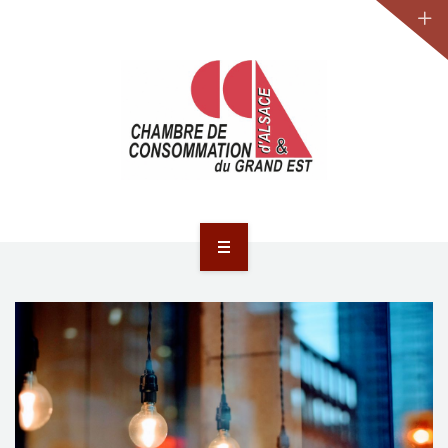
JURIDIQUE
LA CCA-GE
NOS ACTIONS
CONTACT
ACCUEIL
ACTUALITÉS
JURIDIQUE
LA CCA-GE