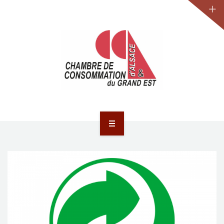
JURIDIQUE
LA CCA-GE
NOS ACTIONS
CONTACT
ACCUEIL
ACTUALITÉS
JURIDIQUE
LA CCA-GE