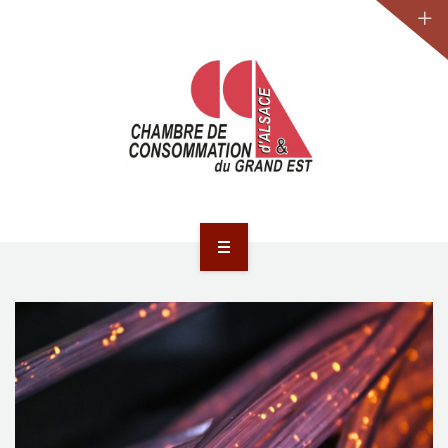
JURIDIQUE
LA CCA-GE
NOS ACTIONS
CONTACT
ACCUEIL
ACTUALITÉS
JURIDIQUE
LA CCA-GE