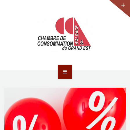
JURIDIQUE
LA CCA-GE
NOS ACTIONS
CONTACT
ACCUEIL
ACTUALITÉS
JURIDIQUE
LA CCA-GE