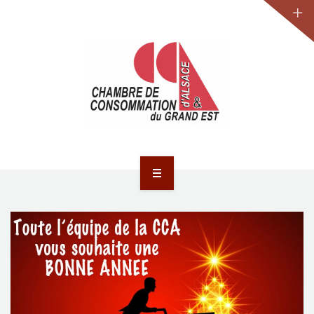
JURIDIQUE
LA CCA-GE
NOS ACTIONS
CONTACT
ACCUEIL
ACTUALITÉS
JURIDIQUE
LA CCA-GE