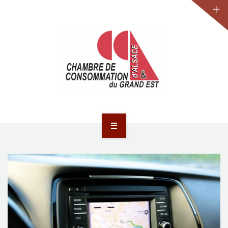
JURIDIQUE
LA CCA-GE
NOS ACTIONS
CONTACT
ACCUEIL
ACTUALITÉS
JURIDIQUE
LA CCA-GE