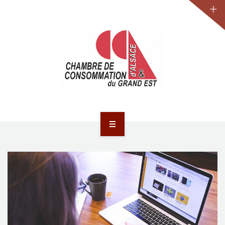
JURIDIQUE
LA CCA-GE
NOS ACTIONS
CONTACT
ACCUEIL
ACTUALITÉS
JURIDIQUE
LA CCA-GE