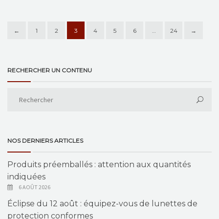
←
1
2
3
4
5
6
…
24
→
RECHERCHER UN CONTENU
NOS DERNIERS ARTICLES
Produits préemballés : attention aux quantités
indiquées
6 AOÛT 2026
Éclipse du 12 août : équipez-vous de lunettes de
protection conformes