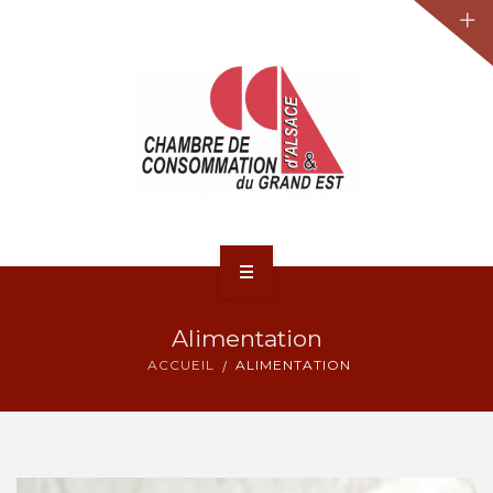
JURIDIQUE
LA CCA-GE
NOS ACTIONS
CONTACT
ACCUEIL
Alimentation
ACTUALITÉS
ACCUEIL
ALIMENTATION
JURIDIQUE
LA CCA-GE