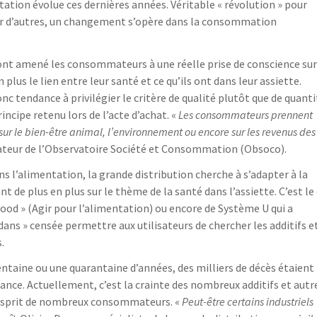
ation évolue ces dernières années. Véritable « révolution » pour
our d’autres, un changement s’opère dans la consommation
 ont amené les consommateurs à une réelle prise de conscience sur
lus le lien entre leur santé et ce qu’ils ont dans leur assiette.
nc tendance à privilégier le critère de qualité plutôt que de quanti
cipe retenu lors de l’acte d’achat. «
Les consommateurs prennent
sur le bien-être animal, l’environnement ou encore sur les revenus des
dateur de l’Observatoire Société et Consommation (Obsoco).
s l’alimentation, la grande distribution cherche à s’adapter à la
plus en plus sur le thème de la santé dans l’assiette. C’est le 
food » (Agir pour l’alimentation) ou encore de Système U qui a
dans » censée permettre aux utilisateurs de chercher les additifs e
.
rentaine ou une quarantaine d’années, des milliers de décès étaient
nce. Actuellement, c’est la crainte des nombreux additifs et autr
’esprit de nombreux consommateurs. «
Peut-être certains industriels