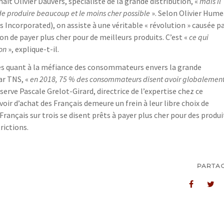
naît Olivier Dauvers, spécialiste de la grande distribution, «
mais il
e produire beaucoup et le moins cher possible
». Selon Olivier Hume
 Incorporated), on assiste à une véritable « révolution » causée p
on de payer plus cher pour de meilleurs produits. C’est «
ce qui
ion
», explique-t-il.
es quant à la méfiance des consommateurs envers la grande
ar TNS, «
en 2018, 75 % des consommateurs disent avoir globalemen
serve Pascale Grelot-Girard, directrice de l’expertise chez ce
voir d’achat des Français demeure un frein à leur libre choix de
rançais sur trois se disent prêts à payer plus cher pour des produi
rictions.
PARTA