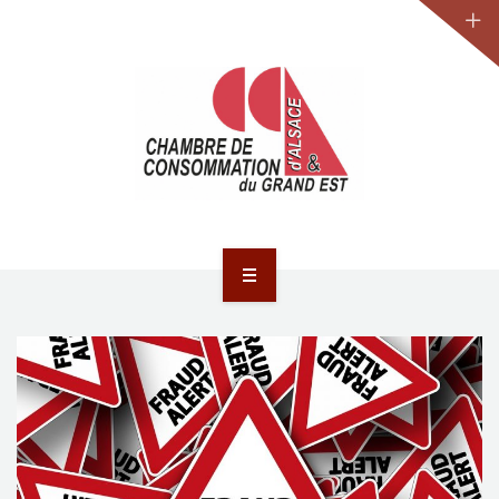
JURIDIQUE
LA CCA-GE
NOS ACTIONS
CONTACT
ACCUEIL
ACTUALITÉS
JURIDIQUE
LA CCA-GE