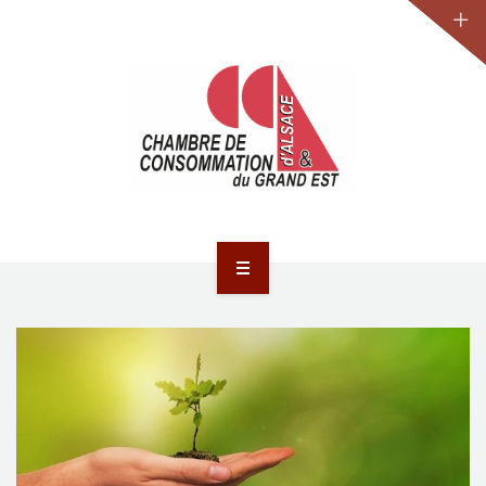
JURIDIQUE
LA CCA-GE
NOS ACTIONS
CONTACT
ACCUEIL
ACTUALITÉS
JURIDIQUE
LA CCA-GE