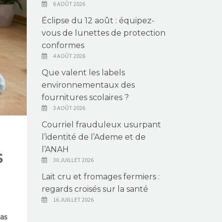
6 AOÛT 2026
Éclipse du 12 août : équipez-
vous de lunettes de protection
conformes
4 AOÛT 2026
Que valent les labels
environnementaux des
fournitures scolaires ?
3 AOÛT 2026
Courriel frauduleux usurpant
l’identité de l’Ademe et de
l’ANAH
s
30 JUILLET 2026
Lait cru et fromages fermiers :
regards croisés sur la santé
16 JUILLET 2026
pas