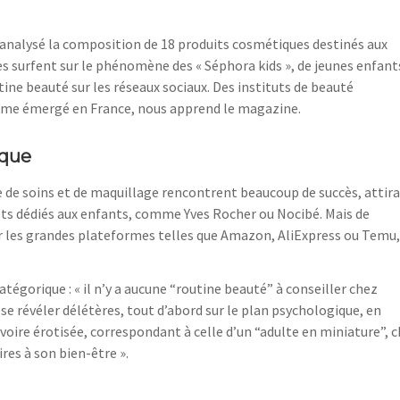
analysé la composition de 18 produits cosmétiques destinés aux
ues surfent sur le phénomène des « Séphora kids », de jeunes enfant
utine beauté sur les réseaux sociaux. Des instituts de beauté
même émergé en France, nous apprend le magazine.
ique
age de soins et de maquillage rencontrent beaucoup de succès, attir
ets dédiés aux enfants, comme Yves Rocher ou Nocibé. Mais de
les grandes plateformes telles que Amazon, AliExpress ou Temu,
égorique : « il n’y a aucune “routine beauté” à conseiller chez
 se révéler délétères, tout d’abord sur le plan psychologique, en
voire érotisée, correspondant à celle d’un “adulte en miniature”, 
res à son bien-être ».